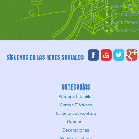
SAN VALENTIN 
REYES MAGOS 
BLACK FRIDAY 
MASCARILLA 
SÍGUENOS EN LAS REDES SOCIALES:
CATEGORÍAS
Parques Infantiles
Camas Elásticas
Circuito de Aventura
Cañones
Decoraciones
Mobiliario Infantil