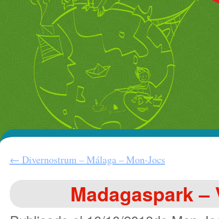
←
Divernostrum – Málaga – Mon-Jocs
Madagaspark – 