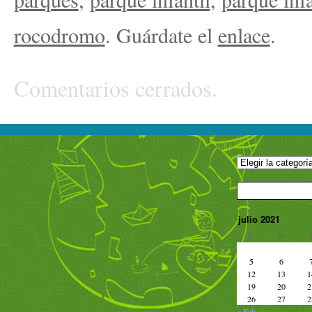
rocodromo
. Guárdate el
enlace
.
Comentarios cerrados.
julio 2021
L
M
5
6
12
13
1
19
20
2
26
27
2
« Feb