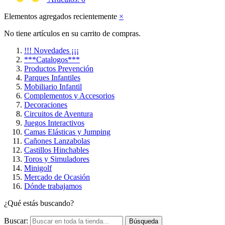
Elementos agregados recientemente
×
No tiene artículos en su carrito de compras.
!!! Novedades ¡¡¡
***Catalogos***
Productos Prevención
Parques Infantiles
Mobiliario Infantil
Complementos y Accesorios
Decoraciones
Circuitos de Aventura
Juegos Interactivos
Camas Elásticas y Jumping
Cañones Lanzabolas
Castillos Hinchables
Toros y Simuladores
Minigolf
Mercado de Ocasión
Dónde trabajamos
¿Qué estás buscando?
Buscar:
Búsqueda