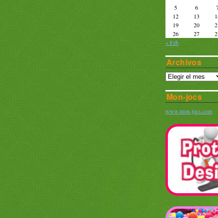
5
6
12
13
1
19
20
2
26
27
2
« Feb
Archivos
Mon-jocs
www.mon-jocs.com