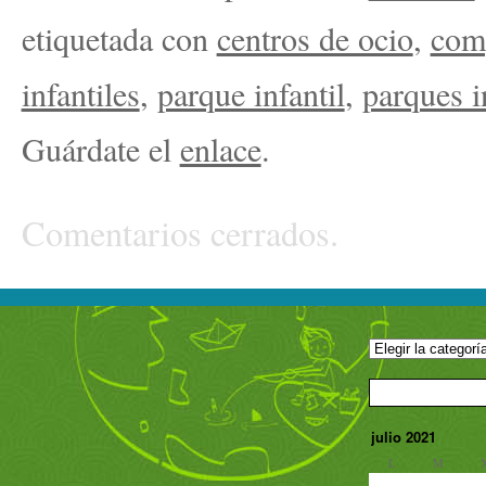
etiquetada con
centros de ocio
,
com
infantiles
,
parque infantil
,
parques i
Guárdate el
enlace
.
Comentarios cerrados.
julio 2021
L
M