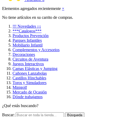
Elementos agregados recientemente
×
No tiene artículos en su carrito de compras.
!!! Novedades ¡¡¡
***Catalogos***
Productos Prevención
Parques Infantiles
Mobiliario Infantil
Complementos y Accesorios
Decoraciones
Circuitos de Aventura
Juegos Interactivos
Camas Elásticas y Jumping
Cañones Lanzabolas
Castillos Hinchables
Toros y Simuladores
Minigolf
Mercado de Ocasión
Dónde trabajamos
¿Qué estás buscando?
Buscar:
Búsqueda