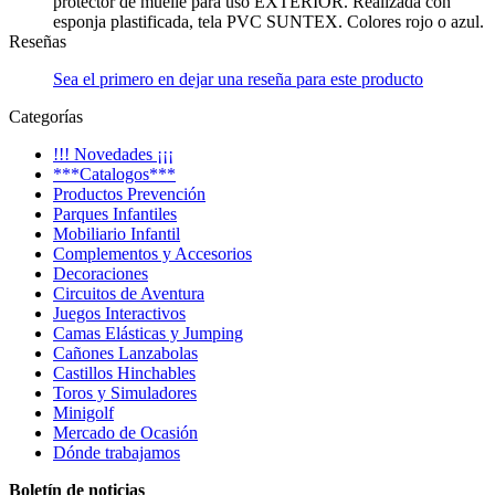
protector de muelle para uso EXTERIOR. Realizada con
esponja plastificada, tela PVC SUNTEX. Colores rojo o azul.
Reseñas
Sea el primero en dejar una reseña para este producto
Categorías
!!! Novedades ¡¡¡
***Catalogos***
Productos Prevención
Parques Infantiles
Mobiliario Infantil
Complementos y Accesorios
Decoraciones
Circuitos de Aventura
Juegos Interactivos
Camas Elásticas y Jumping
Cañones Lanzabolas
Castillos Hinchables
Toros y Simuladores
Minigolf
Mercado de Ocasión
Dónde trabajamos
Boletín de noticias