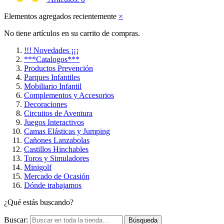
Elementos agregados recientemente
×
No tiene artículos en su carrito de compras.
!!! Novedades ¡¡¡
***Catalogos***
Productos Prevención
Parques Infantiles
Mobiliario Infantil
Complementos y Accesorios
Decoraciones
Circuitos de Aventura
Juegos Interactivos
Camas Elásticas y Jumping
Cañones Lanzabolas
Castillos Hinchables
Toros y Simuladores
Minigolf
Mercado de Ocasión
Dónde trabajamos
¿Qué estás buscando?
Buscar:
Búsqueda