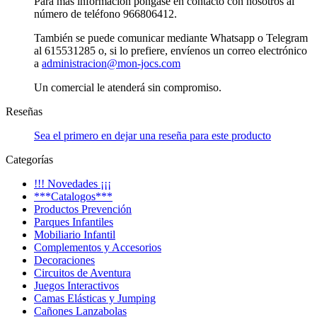
Para más información póngase en contacto con nosotros al
número de teléfono 966806412.
También se puede comunicar mediante Whatsapp o Telegram
al 615531285 o, si lo prefiere, envíenos un correo electrónico
a
administracion@mon-jocs.com
Un comercial le atenderá sin compromiso.
Reseñas
Sea el primero en dejar una reseña para este producto
Categorías
!!! Novedades ¡¡¡
***Catalogos***
Productos Prevención
Parques Infantiles
Mobiliario Infantil
Complementos y Accesorios
Decoraciones
Circuitos de Aventura
Juegos Interactivos
Camas Elásticas y Jumping
Cañones Lanzabolas