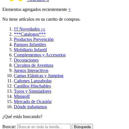
Elementos agregados recientemente
×
No tiene artículos en su carrito de compras.
!!! Novedades ¡¡¡
***Catalogos***
Productos Prevención
Parques Infantiles
Mobiliario Infantil
Complementos y Accesorios
Decoraciones
Circuitos de Aventura
Juegos Interactivos
Camas Elásticas y Jumping
Cañones Lanzabolas
Castillos Hinchables
Toros y Simuladores
Minigolf
Mercado de Ocasión
Dónde trabajamos
¿Qué estás buscando?
Buscar:
Búsqueda