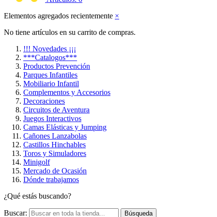
Elementos agregados recientemente
×
No tiene artículos en su carrito de compras.
!!! Novedades ¡¡¡
***Catalogos***
Productos Prevención
Parques Infantiles
Mobiliario Infantil
Complementos y Accesorios
Decoraciones
Circuitos de Aventura
Juegos Interactivos
Camas Elásticas y Jumping
Cañones Lanzabolas
Castillos Hinchables
Toros y Simuladores
Minigolf
Mercado de Ocasión
Dónde trabajamos
¿Qué estás buscando?
Buscar:
Búsqueda