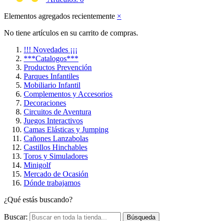
Elementos agregados recientemente
×
No tiene artículos en su carrito de compras.
!!! Novedades ¡¡¡
***Catalogos***
Productos Prevención
Parques Infantiles
Mobiliario Infantil
Complementos y Accesorios
Decoraciones
Circuitos de Aventura
Juegos Interactivos
Camas Elásticas y Jumping
Cañones Lanzabolas
Castillos Hinchables
Toros y Simuladores
Minigolf
Mercado de Ocasión
Dónde trabajamos
¿Qué estás buscando?
Buscar:
Búsqueda