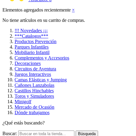
Elementos agregados recientemente
×
No tiene artículos en su carrito de compras.
!!! Novedades ¡¡¡
***Catalogos***
Productos Prevención
Parques Infantiles
Mobiliario Infantil
Complementos y Accesorios
Decoraciones
Circuitos de Aventura
Juegos Interactivos
Camas Elásticas y Jumping
Cañones Lanzabolas
Castillos Hinchables
Toros y Simuladores
Minigolf
Mercado de Ocasión
Dónde trabajamos
¿Qué estás buscando?
Buscar:
Búsqueda