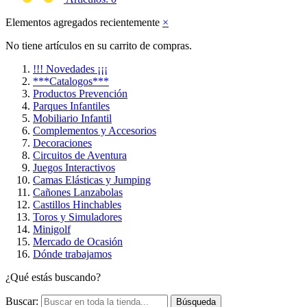
Elementos agregados recientemente
×
No tiene artículos en su carrito de compras.
!!! Novedades ¡¡¡
***Catalogos***
Productos Prevención
Parques Infantiles
Mobiliario Infantil
Complementos y Accesorios
Decoraciones
Circuitos de Aventura
Juegos Interactivos
Camas Elásticas y Jumping
Cañones Lanzabolas
Castillos Hinchables
Toros y Simuladores
Minigolf
Mercado de Ocasión
Dónde trabajamos
¿Qué estás buscando?
Buscar:
Búsqueda