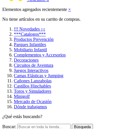
Elementos agregados recientemente
×
No tiene artículos en su carrito de compras.
!!! Novedades ¡¡¡
***Catalogos***
Productos Prevención
Parques Infantiles
Mobiliario Infantil
Complementos y Accesorios
Decoraciones
Circuitos de Aventura
Juegos Interactivos
Camas Elásticas y Jumping
Cañones Lanzabolas
Castillos Hinchables
Toros y Simuladores
Minigolf
Mercado de Ocasión
Dónde trabajamos
¿Qué estás buscando?
Buscar:
Búsqueda