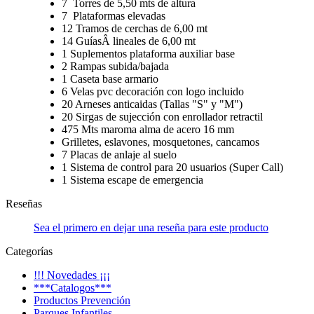
7 Torres de 5,50 mts de altura
7 Plataformas elevadas
12 Tramos de cerchas de 6,00 mt
14 GuíasÂ lineales de 6,00 mt
1 Suplementos plataforma auxiliar base
2 Rampas subida/bajada
1 Caseta base armario
6 Velas pvc decoración con logo incluido
20 Arneses anticaidas (Tallas "S" y "M")
20 Sirgas de sujección con enrollador retractil
475 Mts maroma alma de acero 16 mm
Grilletes, eslavones, mosquetones, cancamos
7 Placas de anlaje al suelo
1 Sistema de control para 20 usuarios (Super Call)
1 Sistema escape de emergencia
Reseñas
Sea el primero en dejar una reseña para este producto
Categorías
!!! Novedades ¡¡¡
***Catalogos***
Productos Prevención
Parques Infantiles