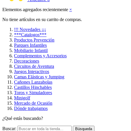
Elementos agregados recientemente
×
No tiene artículos en su carrito de compras.
!!! Novedades ¡¡¡
***Catalogos***
Productos Prevención
Parques Infantiles
Mobiliario Infantil
Complementos y Accesorios
Decoraciones
Circuitos de Aventura
Juegos Interactivos
Camas Elásticas y Jumping
Cañones Lanzabolas
Castillos Hinchables
Toros y Simuladores
Minigolf
Mercado de Ocasión
Dónde trabajamos
¿Qué estás buscando?
Buscar:
Búsqueda