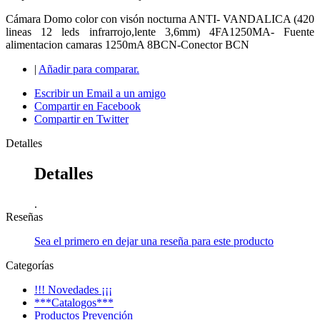
Cámara Domo color con visón nocturna ANTI- VANDALICA (420
lineas 12 leds infrarrojo,lente 3,6mm) 4FA1250MA- Fuente
alimentacion camaras 1250mA 8BCN-Conector BCN
|
Añadir para comparar.
Escribir un Email a un amigo
Compartir en Facebook
Compartir en Twitter
Detalles
Detalles
.
Reseñas
Sea el primero en dejar una reseña para este producto
Categorías
!!! Novedades ¡¡¡
***Catalogos***
Productos Prevención