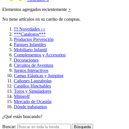
Elementos agregados recientemente
×
No tiene artículos en su carrito de compras.
!!! Novedades ¡¡¡
***Catalogos***
Productos Prevención
Parques Infantiles
Mobiliario Infantil
Complementos y Accesorios
Decoraciones
Circuitos de Aventura
Juegos Interactivos
Camas Elásticas y Jumping
Cañones Lanzabolas
Castillos Hinchables
Toros y Simuladores
Minigolf
Mercado de Ocasión
Dónde trabajamos
¿Qué estás buscando?
Buscar:
Búsqueda