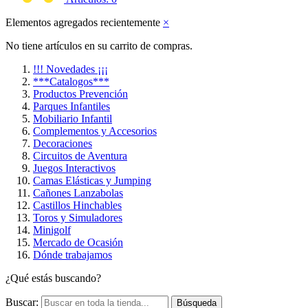
Elementos agregados recientemente
×
No tiene artículos en su carrito de compras.
!!! Novedades ¡¡¡
***Catalogos***
Productos Prevención
Parques Infantiles
Mobiliario Infantil
Complementos y Accesorios
Decoraciones
Circuitos de Aventura
Juegos Interactivos
Camas Elásticas y Jumping
Cañones Lanzabolas
Castillos Hinchables
Toros y Simuladores
Minigolf
Mercado de Ocasión
Dónde trabajamos
¿Qué estás buscando?
Buscar:
Búsqueda