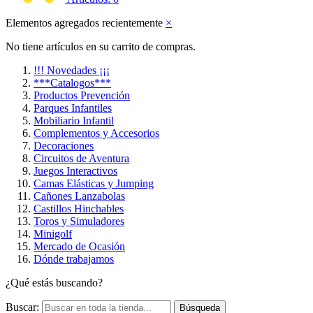
Elementos agregados recientemente
×
No tiene artículos en su carrito de compras.
!!! Novedades ¡¡¡
***Catalogos***
Productos Prevención
Parques Infantiles
Mobiliario Infantil
Complementos y Accesorios
Decoraciones
Circuitos de Aventura
Juegos Interactivos
Camas Elásticas y Jumping
Cañones Lanzabolas
Castillos Hinchables
Toros y Simuladores
Minigolf
Mercado de Ocasión
Dónde trabajamos
¿Qué estás buscando?
Buscar:
Búsqueda