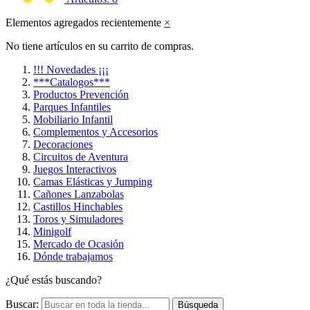
Elementos agregados recientemente
×
No tiene artículos en su carrito de compras.
!!! Novedades ¡¡¡
***Catalogos***
Productos Prevención
Parques Infantiles
Mobiliario Infantil
Complementos y Accesorios
Decoraciones
Circuitos de Aventura
Juegos Interactivos
Camas Elásticas y Jumping
Cañones Lanzabolas
Castillos Hinchables
Toros y Simuladores
Minigolf
Mercado de Ocasión
Dónde trabajamos
¿Qué estás buscando?
Buscar:
Búsqueda