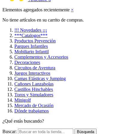
Elementos agregados recientemente
×
No tiene artículos en su carrito de compras.
!!! Novedades ¡¡¡
***Catalogos***
Productos Prevención
Parques Infantiles
Mobiliario Infantil
Complementos y Accesorios
Decoraciones
Circuitos de Aventura
Juegos Interactivos
Camas Elásticas y Jumping
Cañones Lanzabolas
Castillos Hinchables
Toros y Simuladores
Minigolf
Mercado de Ocasión
Dónde trabajamos
¿Qué estás buscando?
Buscar:
Búsqueda