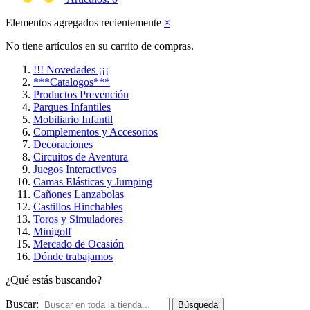
Elementos agregados recientemente
×
No tiene artículos en su carrito de compras.
!!! Novedades ¡¡¡
***Catalogos***
Productos Prevención
Parques Infantiles
Mobiliario Infantil
Complementos y Accesorios
Decoraciones
Circuitos de Aventura
Juegos Interactivos
Camas Elásticas y Jumping
Cañones Lanzabolas
Castillos Hinchables
Toros y Simuladores
Minigolf
Mercado de Ocasión
Dónde trabajamos
¿Qué estás buscando?
Buscar:
Búsqueda