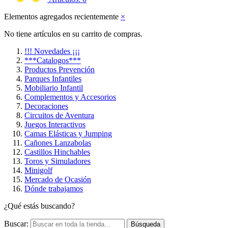
Elementos agregados recientemente
×
No tiene artículos en su carrito de compras.
!!! Novedades ¡¡¡
***Catalogos***
Productos Prevención
Parques Infantiles
Mobiliario Infantil
Complementos y Accesorios
Decoraciones
Circuitos de Aventura
Juegos Interactivos
Camas Elásticas y Jumping
Cañones Lanzabolas
Castillos Hinchables
Toros y Simuladores
Minigolf
Mercado de Ocasión
Dónde trabajamos
¿Qué estás buscando?
Buscar:
Búsqueda