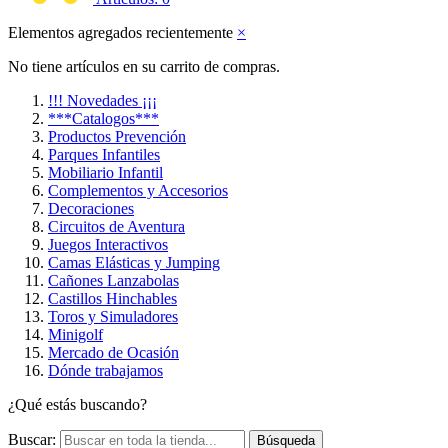
Elementos agregados recientemente
×
No tiene artículos en su carrito de compras.
!!! Novedades ¡¡¡
***Catalogos***
Productos Prevención
Parques Infantiles
Mobiliario Infantil
Complementos y Accesorios
Decoraciones
Circuitos de Aventura
Juegos Interactivos
Camas Elásticas y Jumping
Cañones Lanzabolas
Castillos Hinchables
Toros y Simuladores
Minigolf
Mercado de Ocasión
Dónde trabajamos
¿Qué estás buscando?
Buscar:
Búsqueda