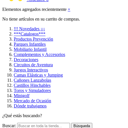
Elementos agregados recientemente
×
No tiene artículos en su carrito de compras.
!!! Novedades ¡¡¡
***Catalogos***
Productos Prevención
Parques Infantiles
Mobiliario Infantil
Complementos y Accesorios
Decoraciones
Circuitos de Aventura
Juegos Interactivos
Camas Elásticas y Jumping
Cañones Lanzabolas
Castillos Hinchables
Toros y Simuladores
Minigolf
Mercado de Ocasión
Dónde trabajamos
¿Qué estás buscando?
Buscar:
Búsqueda