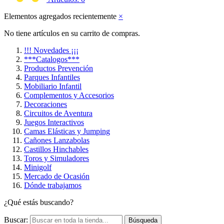
Elementos agregados recientemente
×
No tiene artículos en su carrito de compras.
!!! Novedades ¡¡¡
***Catalogos***
Productos Prevención
Parques Infantiles
Mobiliario Infantil
Complementos y Accesorios
Decoraciones
Circuitos de Aventura
Juegos Interactivos
Camas Elásticas y Jumping
Cañones Lanzabolas
Castillos Hinchables
Toros y Simuladores
Minigolf
Mercado de Ocasión
Dónde trabajamos
¿Qué estás buscando?
Buscar:
Búsqueda