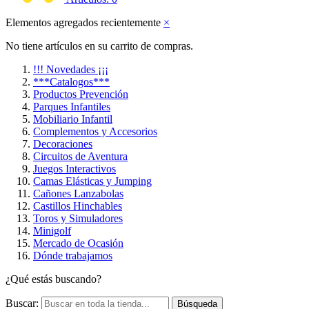
Elementos agregados recientemente
×
No tiene artículos en su carrito de compras.
!!! Novedades ¡¡¡
***Catalogos***
Productos Prevención
Parques Infantiles
Mobiliario Infantil
Complementos y Accesorios
Decoraciones
Circuitos de Aventura
Juegos Interactivos
Camas Elásticas y Jumping
Cañones Lanzabolas
Castillos Hinchables
Toros y Simuladores
Minigolf
Mercado de Ocasión
Dónde trabajamos
¿Qué estás buscando?
Buscar:
Búsqueda