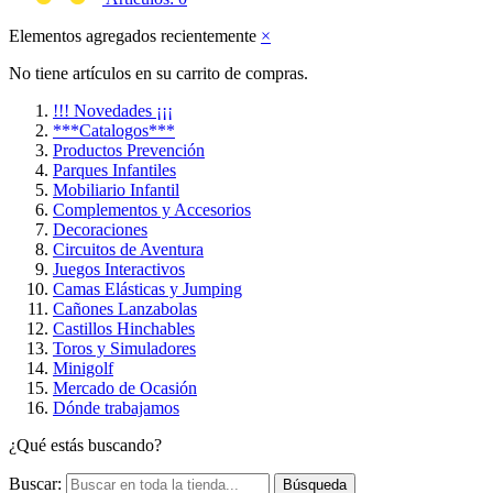
Elementos agregados recientemente
×
No tiene artículos en su carrito de compras.
!!! Novedades ¡¡¡
***Catalogos***
Productos Prevención
Parques Infantiles
Mobiliario Infantil
Complementos y Accesorios
Decoraciones
Circuitos de Aventura
Juegos Interactivos
Camas Elásticas y Jumping
Cañones Lanzabolas
Castillos Hinchables
Toros y Simuladores
Minigolf
Mercado de Ocasión
Dónde trabajamos
¿Qué estás buscando?
Buscar:
Búsqueda