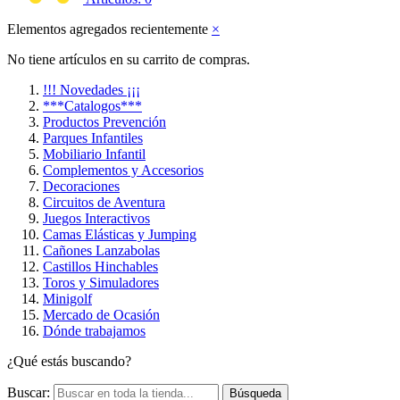
Elementos agregados recientemente
×
No tiene artículos en su carrito de compras.
!!! Novedades ¡¡¡
***Catalogos***
Productos Prevención
Parques Infantiles
Mobiliario Infantil
Complementos y Accesorios
Decoraciones
Circuitos de Aventura
Juegos Interactivos
Camas Elásticas y Jumping
Cañones Lanzabolas
Castillos Hinchables
Toros y Simuladores
Minigolf
Mercado de Ocasión
Dónde trabajamos
¿Qué estás buscando?
Buscar:
Búsqueda