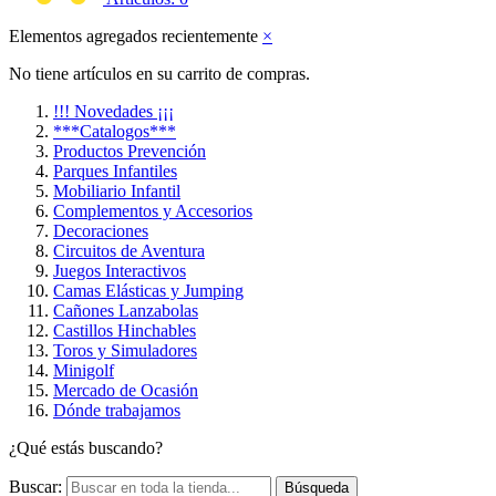
Elementos agregados recientemente
×
No tiene artículos en su carrito de compras.
!!! Novedades ¡¡¡
***Catalogos***
Productos Prevención
Parques Infantiles
Mobiliario Infantil
Complementos y Accesorios
Decoraciones
Circuitos de Aventura
Juegos Interactivos
Camas Elásticas y Jumping
Cañones Lanzabolas
Castillos Hinchables
Toros y Simuladores
Minigolf
Mercado de Ocasión
Dónde trabajamos
¿Qué estás buscando?
Buscar:
Búsqueda