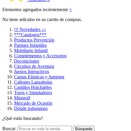
Elementos agregados recientemente
×
No tiene artículos en su carrito de compras.
!!! Novedades ¡¡¡
***Catalogos***
Productos Prevención
Parques Infantiles
Mobiliario Infantil
Complementos y Accesorios
Decoraciones
Circuitos de Aventura
Juegos Interactivos
Camas Elásticas y Jumping
Cañones Lanzabolas
Castillos Hinchables
Toros y Simuladores
Minigolf
Mercado de Ocasión
Dónde trabajamos
¿Qué estás buscando?
Buscar:
Búsqueda