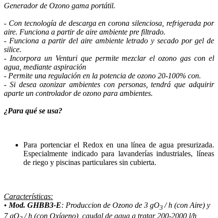
Generador de Ozono gama portátil.
- Con tecnología de descarga en corona silenciosa, refrigerada por
aire. Funciona a partir de aire ambiente pre filtrado.
- Funciona a partir del aire ambiente letrado y secado por gel de
silice.
- Incorpora un Venturi que permite mezclar el ozono gas con el
agua, mediante aspiración
- Permite una regulación en la potencia de ozono 20-100% con.
- Si desea ozonizar ambientes con personas, tendrá que adquirir
aparte un controlador de ozono para ambientes.
¿Para qué se usa?
Para portenciar el Redox en una línea de agua presurizada.
Especialmente indicado para lavanderías industriales, líneas
de riego y piscinas particulares sin cubierta.
Características:
•
Mod. GHBB3-E
: Produccion de Ozono de 3 gO
/ h (con Aire) y
3
7
gO
/ h (con Oxígeno)
, caudal de agua a tratar 200-2000 l/h,