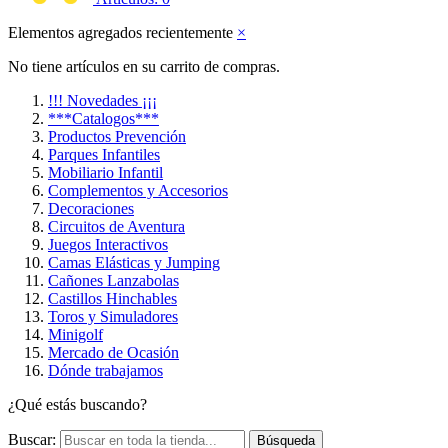
Elementos agregados recientemente
×
No tiene artículos en su carrito de compras.
!!! Novedades ¡¡¡
***Catalogos***
Productos Prevención
Parques Infantiles
Mobiliario Infantil
Complementos y Accesorios
Decoraciones
Circuitos de Aventura
Juegos Interactivos
Camas Elásticas y Jumping
Cañones Lanzabolas
Castillos Hinchables
Toros y Simuladores
Minigolf
Mercado de Ocasión
Dónde trabajamos
¿Qué estás buscando?
Buscar:
Búsqueda