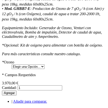
3
peso 18kg, medidas 60x80x25cm.
•
Mod. GHBB7-E
:
Produccion de Ozono de 7 gO
/ h (con Aire) y
3
12
gO
/ h (con Oxígeno)
, caudal de agua a tratar 200-2000 l
/h,
3
peso 19kg, medidas 60x80x25cm.
Equipamiento Incluido: Generador de Ozono, Venturi con
eléctrovalvula, Bomba de impulsión, Detector de caudal de agua,
Caudalímetro de aire y Amperímetro.
*Opcional: Kit de oxigeno para alimentar con botella de oxígeno.
Para más caracteristicas consulte nuestro catalogo.
*
Ozono
* Campos Requeridos
3.970,00 €
Cantidad:
Agregar
|
Añadir para comparar.