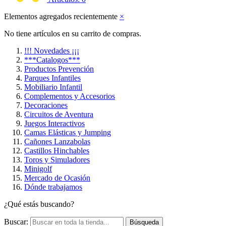
Elementos agregados recientemente
×
No tiene artículos en su carrito de compras.
!!! Novedades ¡¡¡
***Catalogos***
Productos Prevención
Parques Infantiles
Mobiliario Infantil
Complementos y Accesorios
Decoraciones
Circuitos de Aventura
Juegos Interactivos
Camas Elásticas y Jumping
Cañones Lanzabolas
Castillos Hinchables
Toros y Simuladores
Minigolf
Mercado de Ocasión
Dónde trabajamos
¿Qué estás buscando?
Buscar:
Búsqueda