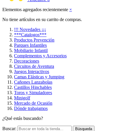
Elementos agregados recientemente
×
No tiene artículos en su carrito de compras.
!!! Novedades ¡¡¡
***Catalogos***
Productos Prevención
Parques Infantiles
Mobiliario Infantil
Complementos y Accesorios
Decoraciones
Circuitos de Aventura
Juegos Interactivos
Camas Elásticas y Jumping
Cañones Lanzabolas
Castillos Hinchables
Toros y Simuladores
Minigolf
Mercado de Ocasión
Dónde trabajamos
¿Qué estás buscando?
Buscar:
Búsqueda