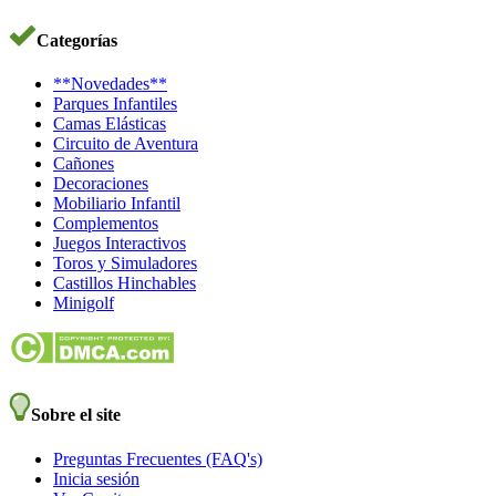
Categorías
**Novedades**
Parques Infantiles
Camas Elásticas
Circuito de Aventura
Cañones
Decoraciones
Mobiliario Infantil
Complementos
Juegos Interactivos
Toros y Simuladores
Castillos Hinchables
Minigolf
Sobre el site
Preguntas Frecuentes (FAQ's)
Inicia sesión