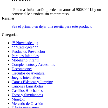
.Para más información puede llamarnos al 966806412 y un
comercial le atenderá sin compromiso.
Reseñas
Sea el primero en dejar una reseña para este producto
Categorías
!!! Novedades ¡¡¡
***Catalogos***
Productos Prevención
Parques Infantiles
Mobiliario Infantil
Complementos y Accesorios
Decoraciones
Circuitos de Aventura
Juegos Interactivos
Camas Elásticas y Jumping
Cañones Lanzabolas
Castillos Hinchables
Toros y Simuladores
Minigolf
Mercado de Ocasión
Dónde trabajamos