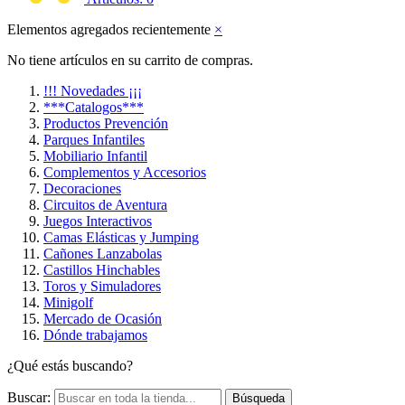
Elementos agregados recientemente
×
No tiene artículos en su carrito de compras.
!!! Novedades ¡¡¡
***Catalogos***
Productos Prevención
Parques Infantiles
Mobiliario Infantil
Complementos y Accesorios
Decoraciones
Circuitos de Aventura
Juegos Interactivos
Camas Elásticas y Jumping
Cañones Lanzabolas
Castillos Hinchables
Toros y Simuladores
Minigolf
Mercado de Ocasión
Dónde trabajamos
¿Qué estás buscando?
Buscar:
Búsqueda