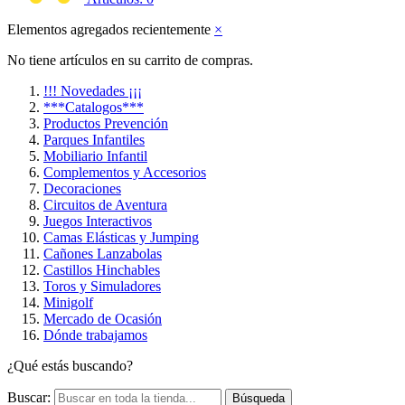
Elementos agregados recientemente
×
No tiene artículos en su carrito de compras.
!!! Novedades ¡¡¡
***Catalogos***
Productos Prevención
Parques Infantiles
Mobiliario Infantil
Complementos y Accesorios
Decoraciones
Circuitos de Aventura
Juegos Interactivos
Camas Elásticas y Jumping
Cañones Lanzabolas
Castillos Hinchables
Toros y Simuladores
Minigolf
Mercado de Ocasión
Dónde trabajamos
¿Qué estás buscando?
Buscar:
Búsqueda