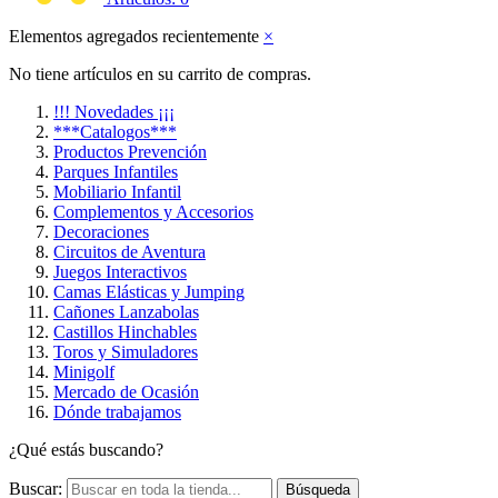
Elementos agregados recientemente
×
No tiene artículos en su carrito de compras.
!!! Novedades ¡¡¡
***Catalogos***
Productos Prevención
Parques Infantiles
Mobiliario Infantil
Complementos y Accesorios
Decoraciones
Circuitos de Aventura
Juegos Interactivos
Camas Elásticas y Jumping
Cañones Lanzabolas
Castillos Hinchables
Toros y Simuladores
Minigolf
Mercado de Ocasión
Dónde trabajamos
¿Qué estás buscando?
Buscar:
Búsqueda