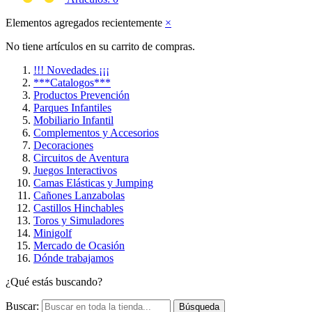
Elementos agregados recientemente
×
No tiene artículos en su carrito de compras.
!!! Novedades ¡¡¡
***Catalogos***
Productos Prevención
Parques Infantiles
Mobiliario Infantil
Complementos y Accesorios
Decoraciones
Circuitos de Aventura
Juegos Interactivos
Camas Elásticas y Jumping
Cañones Lanzabolas
Castillos Hinchables
Toros y Simuladores
Minigolf
Mercado de Ocasión
Dónde trabajamos
¿Qué estás buscando?
Buscar:
Búsqueda