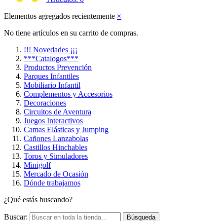
Elementos agregados recientemente
×
No tiene artículos en su carrito de compras.
!!! Novedades ¡¡¡
***Catalogos***
Productos Prevención
Parques Infantiles
Mobiliario Infantil
Complementos y Accesorios
Decoraciones
Circuitos de Aventura
Juegos Interactivos
Camas Elásticas y Jumping
Cañones Lanzabolas
Castillos Hinchables
Toros y Simuladores
Minigolf
Mercado de Ocasión
Dónde trabajamos
¿Qué estás buscando?
Buscar:
Búsqueda