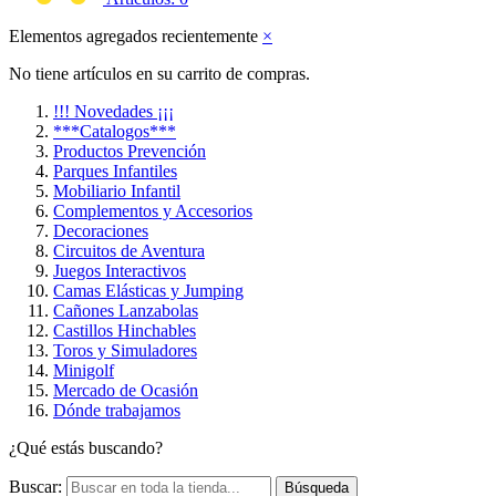
Elementos agregados recientemente
×
No tiene artículos en su carrito de compras.
!!! Novedades ¡¡¡
***Catalogos***
Productos Prevención
Parques Infantiles
Mobiliario Infantil
Complementos y Accesorios
Decoraciones
Circuitos de Aventura
Juegos Interactivos
Camas Elásticas y Jumping
Cañones Lanzabolas
Castillos Hinchables
Toros y Simuladores
Minigolf
Mercado de Ocasión
Dónde trabajamos
¿Qué estás buscando?
Buscar:
Búsqueda