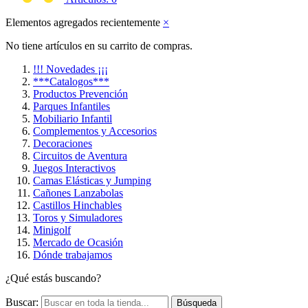
Elementos agregados recientemente
×
No tiene artículos en su carrito de compras.
!!! Novedades ¡¡¡
***Catalogos***
Productos Prevención
Parques Infantiles
Mobiliario Infantil
Complementos y Accesorios
Decoraciones
Circuitos de Aventura
Juegos Interactivos
Camas Elásticas y Jumping
Cañones Lanzabolas
Castillos Hinchables
Toros y Simuladores
Minigolf
Mercado de Ocasión
Dónde trabajamos
¿Qué estás buscando?
Buscar:
Búsqueda