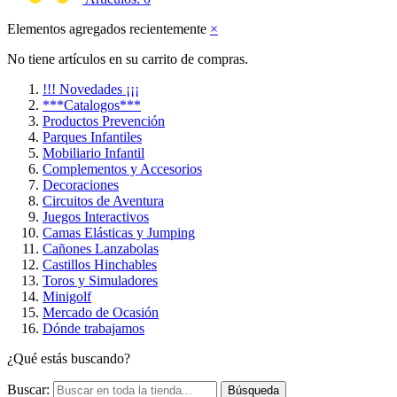
Elementos agregados recientemente
×
No tiene artículos en su carrito de compras.
!!! Novedades ¡¡¡
***Catalogos***
Productos Prevención
Parques Infantiles
Mobiliario Infantil
Complementos y Accesorios
Decoraciones
Circuitos de Aventura
Juegos Interactivos
Camas Elásticas y Jumping
Cañones Lanzabolas
Castillos Hinchables
Toros y Simuladores
Minigolf
Mercado de Ocasión
Dónde trabajamos
¿Qué estás buscando?
Buscar:
Búsqueda