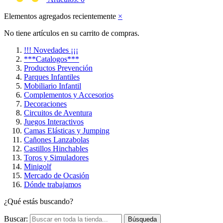
Elementos agregados recientemente
×
No tiene artículos en su carrito de compras.
!!! Novedades ¡¡¡
***Catalogos***
Productos Prevención
Parques Infantiles
Mobiliario Infantil
Complementos y Accesorios
Decoraciones
Circuitos de Aventura
Juegos Interactivos
Camas Elásticas y Jumping
Cañones Lanzabolas
Castillos Hinchables
Toros y Simuladores
Minigolf
Mercado de Ocasión
Dónde trabajamos
¿Qué estás buscando?
Buscar:
Búsqueda