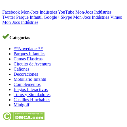
Facebook Mon-Jocs Indústries
YouTube Mon-Jocs Indústries
Twitter Parque Infantil
Google+
Skype Mon-Jocs Indústries
Vimeo
Mon-Jocs Indústries
Categorías
**Novedades**
Parques Infantiles
Camas Elásticas
Circuito de Aventura
Cañones
Decoraciones
Mobiliario Infantil
Complementos
Juegos Interactivos
Toros y Simuladores
Castillos Hinchables
Minigolf