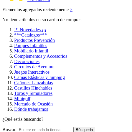
Elementos agregados recientemente
×
No tiene artículos en su carrito de compras.
!!! Novedades ¡¡¡
***Catalogos***
Productos Prevención
Parques Infantiles
Mobiliario Infantil
Complementos y Accesorios
Decoraciones
Circuitos de Aventura
Juegos Interactivos
Camas Elásticas y Jumping
Cañones Lanzabolas
Castillos Hinchables
Toros y Simuladores
Minigolf
Mercado de Ocasión
Dónde trabajamos
¿Qué estás buscando?
Buscar:
Búsqueda