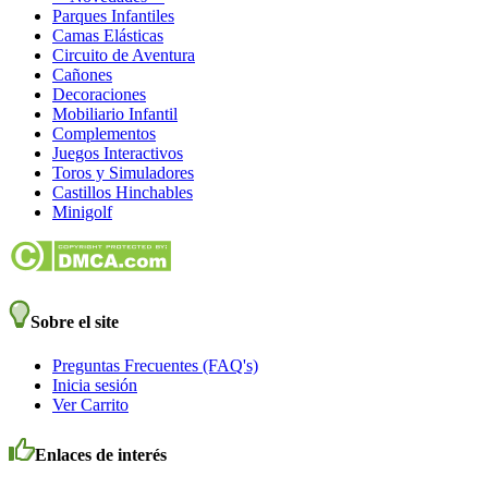
Parques Infantiles
Camas Elásticas
Circuito de Aventura
Cañones
Decoraciones
Mobiliario Infantil
Complementos
Juegos Interactivos
Toros y Simuladores
Castillos Hinchables
Minigolf
Sobre el site
Preguntas Frecuentes (FAQ's)
Inicia sesión
Ver Carrito
Enlaces de interés