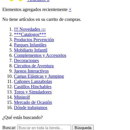
Elementos agregados recientemente
×
No tiene artículos en su carrito de compras.
!!! Novedades ¡¡¡
***Catalogos***
Productos Prevención
Parques Infantiles
Mobiliario Infantil
Complementos y Accesorios
Decoraciones
Circuitos de Aventura
Juegos Interactivos
Camas Elásticas y Jumping
Cañones Lanzabolas
Castillos Hinchables
Toros y Simuladores
Minigolf
Mercado de Ocasión
Dónde trabajamos
¿Qué estás buscando?
Buscar:
Búsqueda