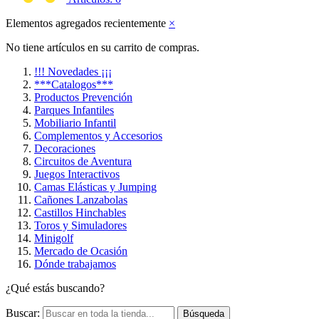
Elementos agregados recientemente
×
No tiene artículos en su carrito de compras.
!!! Novedades ¡¡¡
***Catalogos***
Productos Prevención
Parques Infantiles
Mobiliario Infantil
Complementos y Accesorios
Decoraciones
Circuitos de Aventura
Juegos Interactivos
Camas Elásticas y Jumping
Cañones Lanzabolas
Castillos Hinchables
Toros y Simuladores
Minigolf
Mercado de Ocasión
Dónde trabajamos
¿Qué estás buscando?
Buscar:
Búsqueda