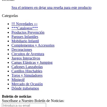
Sea el primero en dejar una reseña para este producto
Categorías
!!! Novedades ¡¡¡
***Catalogos***
Productos Prevención
Parques Infantiles
Mobiliario Infantil
Complementos y Accesorios
Decoraciones
Circuitos de Aventura
Juegos Interactivos
Camas Elásticas y Jumping
Cañones Lanzabolas
Castillos Hinchables
Toros y Simuladores
Minigolf
Mercado de Ocasión
Dónde trabajamos
Boletín de noticias
Suscríbase a Nuestro Boletín de Noticias: