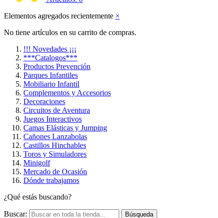
Elementos agregados recientemente
×
No tiene artículos en su carrito de compras.
!!! Novedades ¡¡¡
***Catalogos***
Productos Prevención
Parques Infantiles
Mobiliario Infantil
Complementos y Accesorios
Decoraciones
Circuitos de Aventura
Juegos Interactivos
Camas Elásticas y Jumping
Cañones Lanzabolas
Castillos Hinchables
Toros y Simuladores
Minigolf
Mercado de Ocasión
Dónde trabajamos
¿Qué estás buscando?
Buscar:
Búsqueda