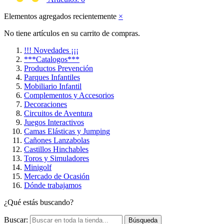
Elementos agregados recientemente
×
No tiene artículos en su carrito de compras.
!!! Novedades ¡¡¡
***Catalogos***
Productos Prevención
Parques Infantiles
Mobiliario Infantil
Complementos y Accesorios
Decoraciones
Circuitos de Aventura
Juegos Interactivos
Camas Elásticas y Jumping
Cañones Lanzabolas
Castillos Hinchables
Toros y Simuladores
Minigolf
Mercado de Ocasión
Dónde trabajamos
¿Qué estás buscando?
Buscar:
Búsqueda