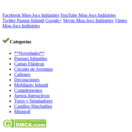
Facebook Mon-Jocs Indústries
YouTube Mon-Jocs Indústries
Twitter Parque Infantil
Google+
Skype Mon-Jocs Indústries
Vimeo
Mon-Jocs Indústries
Categorías
**Novedades**
Parques Infantiles
Camas Elásticas
Circuito de Aventura
Cañones
Decoraciones
Mobiliario Infantil
Complementos
Juegos Interactivos
Toros y Simuladores
Castillos Hinchables
Minigolf