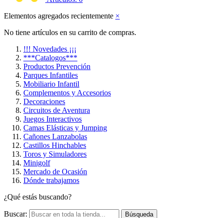
Elementos agregados recientemente
×
No tiene artículos en su carrito de compras.
!!! Novedades ¡¡¡
***Catalogos***
Productos Prevención
Parques Infantiles
Mobiliario Infantil
Complementos y Accesorios
Decoraciones
Circuitos de Aventura
Juegos Interactivos
Camas Elásticas y Jumping
Cañones Lanzabolas
Castillos Hinchables
Toros y Simuladores
Minigolf
Mercado de Ocasión
Dónde trabajamos
¿Qué estás buscando?
Buscar:
Búsqueda