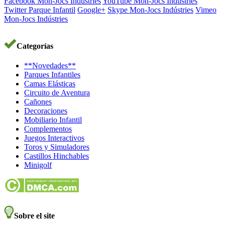
Facebook Mon-Jocs Indústries
YouTube Mon-Jocs Indústries
Twitter Parque Infantil
Google+
Skype Mon-Jocs Indústries
Vimeo
Mon-Jocs Indústries
Categorías
**Novedades**
Parques Infantiles
Camas Elásticas
Circuito de Aventura
Cañones
Decoraciones
Mobiliario Infantil
Complementos
Juegos Interactivos
Toros y Simuladores
Castillos Hinchables
Minigolf
Sobre el site