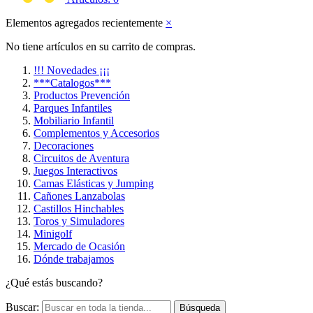
Elementos agregados recientemente
×
No tiene artículos en su carrito de compras.
!!! Novedades ¡¡¡
***Catalogos***
Productos Prevención
Parques Infantiles
Mobiliario Infantil
Complementos y Accesorios
Decoraciones
Circuitos de Aventura
Juegos Interactivos
Camas Elásticas y Jumping
Cañones Lanzabolas
Castillos Hinchables
Toros y Simuladores
Minigolf
Mercado de Ocasión
Dónde trabajamos
¿Qué estás buscando?
Buscar:
Búsqueda