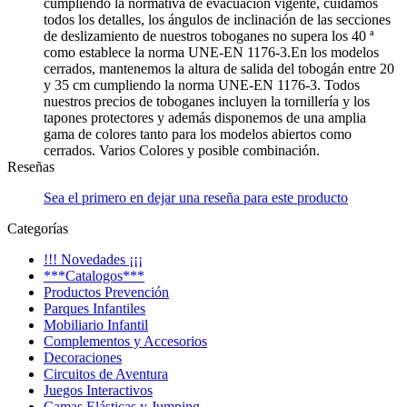
cumpliendo la normativa de evacuación vigente, cuidamos
todos los detalles, los ángulos de inclinación de las secciones
de deslizamiento de nuestros toboganes no supera los 40 ª
como establece la norma UNE-EN 1176-3.En los modelos
cerrados, mantenemos la altura de salida del tobogán entre 20
y 35 cm cumpliendo la norma UNE-EN 1176-3. Todos
nuestros precios de toboganes incluyen la tornillería y los
tapones protectores y además disponemos de una amplia
gama de colores tanto para los modelos abiertos como
cerrados. Varios Colores y posible combinación.
Reseñas
Sea el primero en dejar una reseña para este producto
Categorías
!!! Novedades ¡¡¡
***Catalogos***
Productos Prevención
Parques Infantiles
Mobiliario Infantil
Complementos y Accesorios
Decoraciones
Circuitos de Aventura
Juegos Interactivos
Camas Elásticas y Jumping