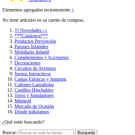
Elementos agregados recientemente
×
No tiene artículos en su carrito de compras.
!!! Novedades ¡¡¡
***Catalogos***
Productos Prevención
Parques Infantiles
Mobiliario Infantil
Complementos y Accesorios
Decoraciones
Circuitos de Aventura
Juegos Interactivos
Camas Elásticas y Jumping
Cañones Lanzabolas
Castillos Hinchables
Toros y Simuladores
Minigolf
Mercado de Ocasión
Dónde trabajamos
¿Qué estás buscando?
Buscar:
Búsqueda