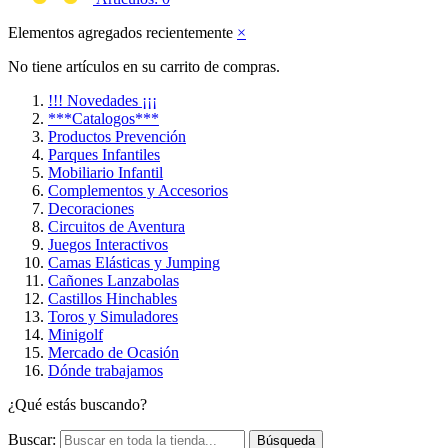
Elementos agregados recientemente
×
No tiene artículos en su carrito de compras.
!!! Novedades ¡¡¡
***Catalogos***
Productos Prevención
Parques Infantiles
Mobiliario Infantil
Complementos y Accesorios
Decoraciones
Circuitos de Aventura
Juegos Interactivos
Camas Elásticas y Jumping
Cañones Lanzabolas
Castillos Hinchables
Toros y Simuladores
Minigolf
Mercado de Ocasión
Dónde trabajamos
¿Qué estás buscando?
Buscar:
Búsqueda