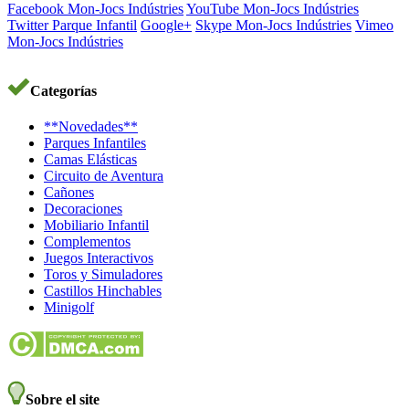
Facebook Mon-Jocs Indústries
YouTube Mon-Jocs Indústries
Twitter Parque Infantil
Google+
Skype Mon-Jocs Indústries
Vimeo
Mon-Jocs Indústries
Categorías
**Novedades**
Parques Infantiles
Camas Elásticas
Circuito de Aventura
Cañones
Decoraciones
Mobiliario Infantil
Complementos
Juegos Interactivos
Toros y Simuladores
Castillos Hinchables
Minigolf
Sobre el site