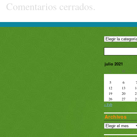
Comentarios cerrados.
julio 2021
L
M
5
6
12
13
1
19
20
2
26
27
2
« Feb
Archivos