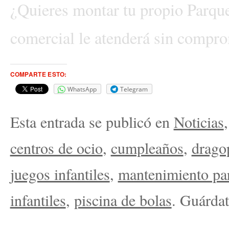
¿Quieres montar tu propio Parque
comercial le atenderá sin compr
COMPARTE ESTO:
WhatsApp
Telegram
Esta entrada se publicó en
Noticias
centros de ocio
,
cumpleaños
,
drago
juegos infantiles
,
mantenimiento par
infantiles
,
piscina de bolas
. Guárdat