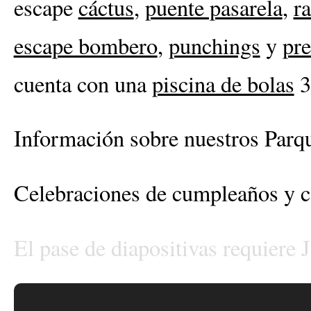
escape
cáctus
,
puente pasarela
,
r
escape bombero
,
punchings
y
pr
cuenta con una
piscina de bolas
3
Información sobre nuestros Parqu
Celebraciones de cumpleaños y c
El pase de diapositivas requiere 