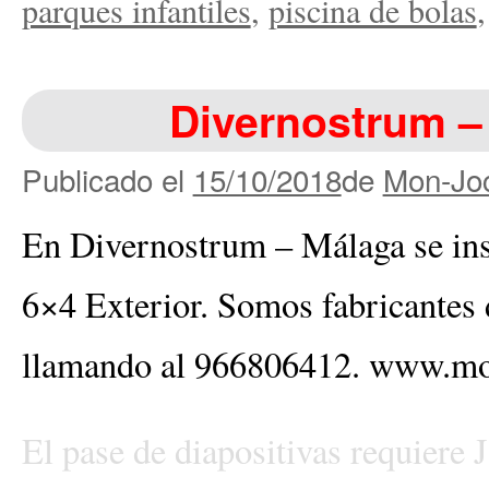
parques infantiles
,
piscina de bolas
Divernostrum –
Publicado el
15/10/2018
de
Mon-Joc
En Divernostrum – Málaga se ins
6×4 Exterior. Somos fabricantes 
llamando al 966806412. www.mo
El pase de diapositivas requiere 