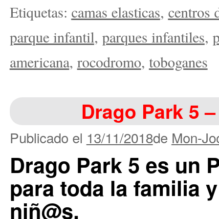
Etiquetas:
camas elasticas
,
centros 
parque infantil
,
parques infantiles
,
p
americana
,
rocodromo
,
toboganes
Drago Park 5 –
Publicado el
13/11/2018
de
Mon-Joc
Drago Park 5 es un 
para toda la familia 
niñ@s.