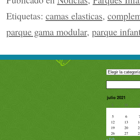
Etiquetas:
camas elasticas
,
compleme
parque gama modular
,
parque infant
julio 2021
L
M
5
6
12
13
1
19
20
2
26
27
2
« Feb